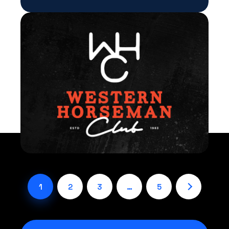
1
2
3
…
5